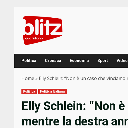
Skip
to
content
Politica
Cronaca
Economia
Sport
Video
Home
»
Elly Schlein: “Non è un caso che vinciamo 
Politica
Politica Italiana
Elly Schlein: “Non 
mentre la destra ann