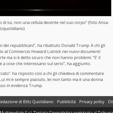
 di lui, non una cellula decente nel suo corpo” (foto Ansa-
itzquotidiano)
n dei repubblicani”, ha ribattuto Donald Trump. A chi gli
ario al Commercio Howard Lutnick nei nuovi documenti
rte ma si è detto sicuro che non hanno problemi. “E’ il
 a cose che interessano sul serio”, ha aggiunto.
ccato”. ha risposto così a chi gli chiedeva di commentare
. “Lui mi è sempre piaciuto, lei non tanto ma è una donna
messo in evidenza Trump.
Redazione di Blitz Quotidiano
Pubblicità
Privacy policy
Di
Multimediale S.r.l. Testata Giornalistica registrata al Tribun