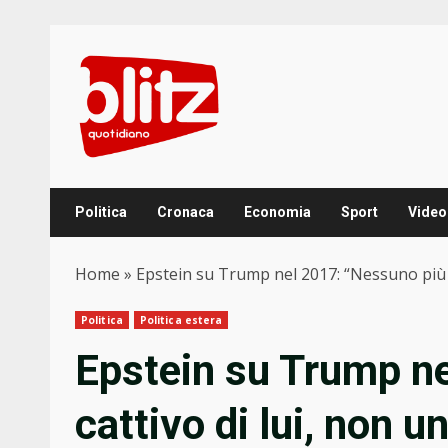
Skip
to
content
Politica
Cronaca
Economia
Sport
Video
Home
»
Epstein su Trump nel 2017: “Nessuno più c
Politica
Politica estera
Epstein su Trump n
cattivo di lui, non u