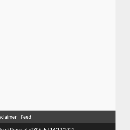
sclaimer
Feed
ale di Roma al n°805 del 14/12/2021