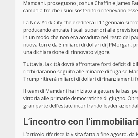
Mamdani, proseguono Joshua Chaffin e James Fanell
campo a tre che i suoi sostenitori ritenevano ess
La New York City che erediterà il 1° gennaio si tro
producendo entrate fiscali superiori alle previsioni.
in un modo che non era accaduto nel resto del pa
nuova torre da 3 miliardi di dollari di JPMorga
una dichiarazione di rinnovato vigore.
Tuttavia, la città dovrà affrontare forti deficit di 
ricchi daranno seguito alle minacce di fuga se Ma
Trump ritirerà miliardi di dollari di finanziamenti f
Il team di Mamdani ha iniziato a gettare le basi p
vittoria alle primarie democratiche di giugno. Olt
gran parte dell’estate incontrando leader aziendali e
L’incontro con l’immobiliar
L’articolo riferisce la visita fatta a fine agosto, 