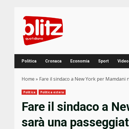
Skip
to
content
Politica
Cronaca
Economia
Sport
Video
Home
»
Fare il sindaco a New York per Mamdani n
Politica
Politica estera
Fare il sindaco a N
sarà una passeggiata