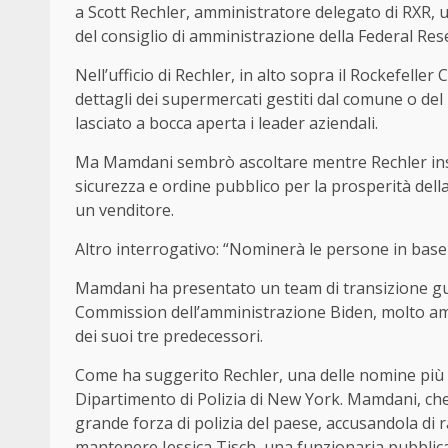
a Scott Rechler, amministratore delegato di RXR, u
del consiglio di amministrazione della Federal Re
Nell’ufficio di Rechler, in alto sopra il Rockefell
dettagli dei supermercati gestiti dal comune o del
lasciato a bocca aperta i leader aziendali.
Ma Mamdani sembrò ascoltare mentre Rechler insis
sicurezza e ordine pubblico per la prosperità dell
un venditore.
Altro interrogativo: “Nominerà le persone in base a
Mamdani ha presentato un team di transizione gui
Commission dell’amministrazione Biden, molto ama
dei suoi tre predecessori.
Come ha suggerito Rechler, una delle nomine più 
Dipartimento di Polizia di New York. Mamdani, che s
grande forza di polizia del paese, accusandola di
mantenere Jessica Tisch, una funzionaria pubblica 