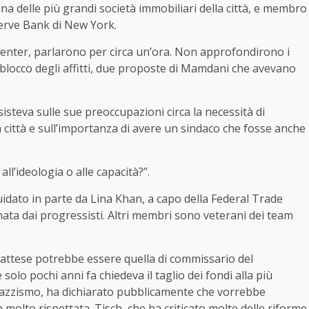
na delle più grandi società immobiliari della città, e membro
serve Bank di New York.
er Center, parlarono per circa un’ora. Non approfondirono i
 blocco degli affitti, due proposte di Mamdani che avevano
teva sulle sue preoccupazioni circa la necessità di
a città e sull’importanza di avere un sindaco che fosse anche
ll’ideologia o alle capacità?”.
dato in parte da Lina Khan, a capo della Federal Trade
ta dai progressisti. Altri membri sono veterani dei team
attese potrebbe essere quella di commissario del
olo pochi anni fa chiedeva il taglio dei fondi alla più
 razzismo, ha dichiarato pubblicamente che vorrebbe
molto rispettata. Tisch, che ha criticato molte delle riforme