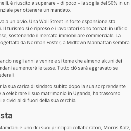
i, è riuscito a superare – di poco – la soglia del 50% in un
enziale per ottenere un mandato.
va a un bivio. Una Wall Street in forte espansione sta
 Il turismo si è ripreso e i lavoratori sono tornati in ufficio
ese, sostenendo il mercato immobiliare commerciale. La
n, progettata da Norman Foster, a Midtown Manhattan sembra
bilancio negli anni a venire e si teme che almeno alcuni dei
mdani aumenterà le tasse. Tutto ciò sarà aggravato se
ederali.
er la sua carica di sindaco subito dopo la sua sorprendente
re a celebrare il suo matrimonio in Uganda, ha trascorso
 civici al di fuori della sua cerchia.
ista
da Mamdani e uno dei suoi principali collaboratori, Morris Katz,