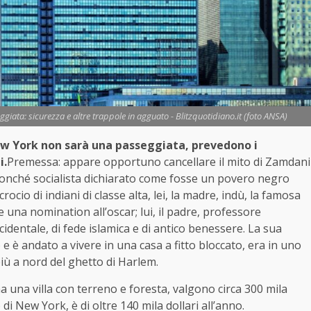
ata: sicurezza e altre trappole in agguato - Blitzquotidiano.it (foto ANSA)
w York non sarà una passeggiata, prevedono i
i.
Premessa: appare opportuno cancellare il mito di Zamdani
nché socialista dichiarato come fosse un povero negro
ocio di indiani di classe alta, lei, la madre, indù, la famosa
 una nomination all’oscar; lui, il padre, professore
cidentale, di fede islamica e di antico benessere. La sua
e è andato a vivere in una casa a fitto bloccato, era in uno
più a nord del ghetto di Harlem.
 una villa con terreno e foresta, valgono circa 300 mila
 di New York, è di oltre 140 mila dollari all’anno.