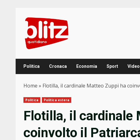
Skip
to
content
Politica
Cronaca
Economia
Sport
Video
Home
»
Flotilla, il cardinale Matteo Zuppi ha coin
Politica
Politica estera
Flotilla, il cardinal
coinvolto il Patria