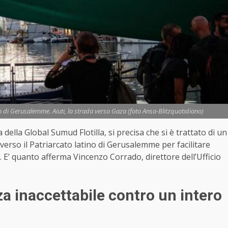
ato di Gerusalemme. Aiuti, la strada verso Gaza (foto Ansa-Blitzquotidiano)
 della Global Sumud Flotilla, si precisa che si è trattato di un
erso il Patriarcato latino di Gerusalemme per facilitare
”. E’ quanto afferma Vincenzo Corrado, direttore dell’Ufficio
za inaccettabile contro un intero