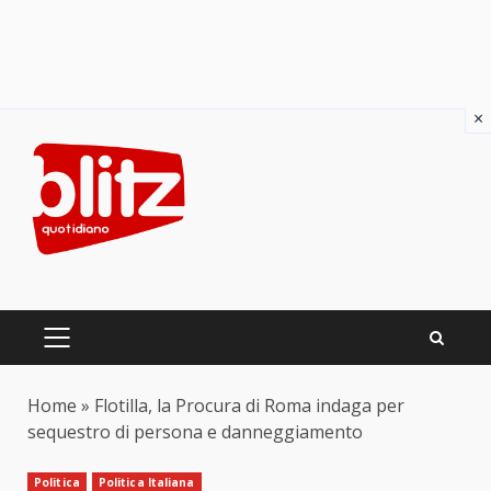
×
Skip
to
content
PRIMARY
MENU
Home
»
Flotilla, la Procura di Roma indaga per
sequestro di persona e danneggiamento
Politica
Politica Italiana