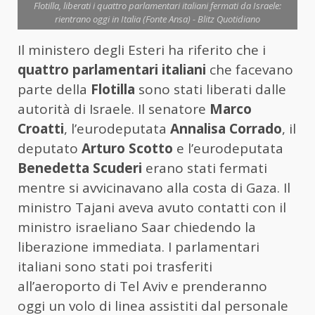
Flotilla, liberati i quattro parlamentari italiani fermati da Israele:
rientrano oggi in Italia (Fonte Ansa) - Blitz Quotidiano
Il ministero degli Esteri ha riferito che i
quattro parlamentari italiani
che facevano
parte della
Flotilla
sono stati liberati dalle
autorità di Israele. Il senatore
Marco
Croatti
, l’eurodeputata
Annalisa Corrado
, il
deputato
Arturo Scotto
e l’eurodeputata
Benedetta Scuderi
erano stati fermati
mentre si avvicinavano alla costa di Gaza. Il
ministro Tajani aveva avuto contatti con il
ministro israeliano Saar chiedendo la
liberazione immediata. I parlamentari
italiani sono stati poi trasferiti
all’aeroporto di Tel Aviv e prenderanno
oggi un volo di linea assistiti dal personale