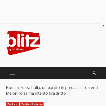
×
Skip
to
content
PRIMARY
MENU
Home
»
Forza Italia, un partito in preda alle correnti.
Meloni lo sa ma intanto tira dritto
Politica
Politica Italiana