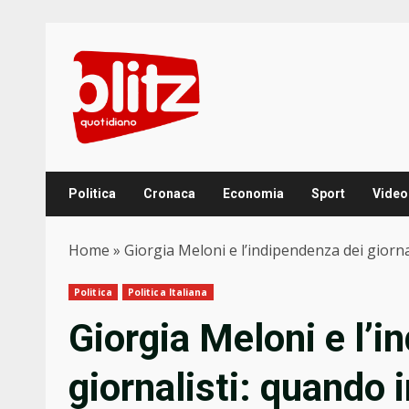
Skip
to
content
Politica
Cronaca
Economia
Sport
Video
Home
»
Giorgia Meloni e l’indipendenza dei giorn
Politica
Politica Italiana
Giorgia Meloni e l’i
giornalisti: quando 