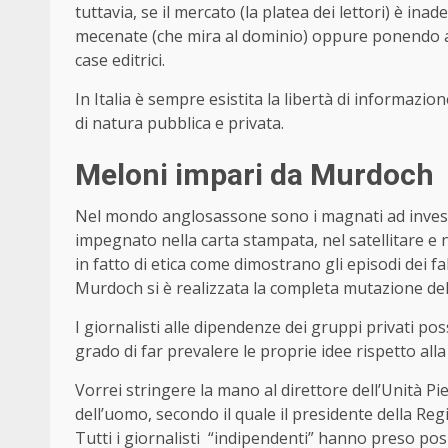
tuttavia, se il mercato (la platea dei lettori) è in
mecenate (che mira al dominio) oppure ponendo a ca
case editrici.
In Italia è sempre esistita la libertà di informazione
di natura pubblica e privata.
Meloni impari da Murdoch
Nel mondo anglosassone sono i magnati ad invest
impegnato nella carta stampata, nel satellitare e
in fatto di etica come dimostrano gli episodi dei fal
Murdoch si è realizzata la completa mutazione del
I giornalisti alle dipendenze dei gruppi privati p
grado di far prevalere le proprie idee rispetto alla
Vorrei stringere la mano al direttore dell’Unità Pi
dell’uomo, secondo il quale il presidente della Re
Tutti i giornalisti “indipendenti” hanno preso posiz