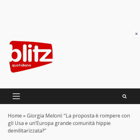
×
Skip
to
content
PRIMARY
MENU
Home
»
Giorgia Meloni: “La proposta è rompere con
gli Usa e un’Europa grande comunità hippie
demilitarizzata?”