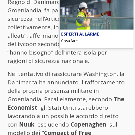
Regno di Danimarca, compresa la
Groenlandia, fa parte della Nato. La
sicurezza nell’Artico deve essere garantita
collettivamente, in collaborazione con gli
ESPERTI ALLARME
alleati”, affermano, rispondendo alla tesi
Cosa fare
del tycoon secondo cui gli Stati Uniti
“hanno bisogno” dell’intera isola per
ragioni di sicurezza nazionale.
Nel tentativo di rassicurare Washington, la
Danimarca ha annunciato il rafforzamento
della propria presenza militare in
Groenlandia. Parallelamente, secondo
The
Economist
, gli Stati Uniti starebbero
lavorando a un possibile accordo diretto
con
Nuuk
, escludendo
Copenaghen
, sul
modello de
i “Compact of Free