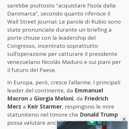
sarebbe piuttosto “acquistare l’isola dalla
Danimarca”, secondo quanto riferisce il
Wall Street Journal. Le parole di Rubio sono
state pronunciate durante un briefing a
porte chiuse con la leadership del
Congresso, incentrato soprattutto
sull’operazione per catturare il presidente
venezuelano Nicolás Maduro e sui piani per
il futuro del Paese.
In Europa, però, cresce l’allarme. I principali
leader del continente, da
Emmanuel
Macron
a
Giorgia Meloni
, da
Friedrich
Merz
a
Keir Starmer
, respingono le mire
statunitensi nel timore che
Donald Trump
possa valutare anche l’uso della forza. “Il