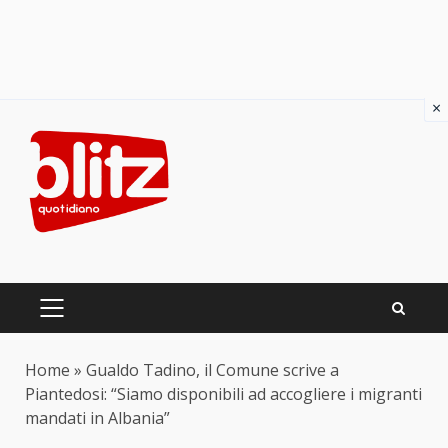
×
Skip
to
content
PRIMARY
MENU
Home
»
Gualdo Tadino, il Comune scrive a
Piantedosi: “Siamo disponibili ad accogliere i migranti
mandati in Albania”