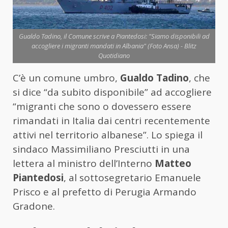
Gualdo Tadino, il Comune scrive a Piantedosi: "Siamo disponibili ad
accogliere i migranti mandati in Albania" (Foto Ansa) - Blitz
Quotidiano
C’è un comune umbro,
Gualdo Tadino
, che
si dice “da subito disponibile” ad accogliere
“migranti che sono o dovessero essere
rimandati in Italia dai centri recentemente
attivi nel territorio albanese”.
Lo spiega il
sindaco Massimiliano Presciutti in una
lettera al ministro dell’Interno
Matteo
Piantedosi
, al sottosegretario Emanuele
Prisco e al prefetto di Perugia Armando
Gradone.