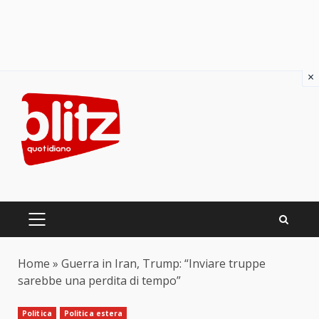
×
Skip
to
content
PRIMARY
MENU
Home
»
Guerra in Iran, Trump: “Inviare truppe
sarebbe una perdita di tempo”
Politica
Politica estera