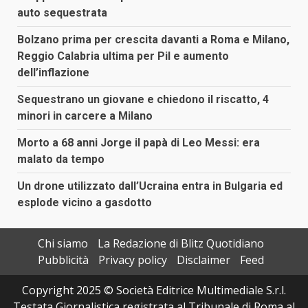
auto sequestrata
Bolzano prima per crescita davanti a Roma e Milano,
Reggio Calabria ultima per Pil e aumento
dell’inflazione
Sequestrano un giovane e chiedono il riscatto, 4
minori in carcere a Milano
Morto a 68 anni Jorge il papà di Leo Messi: era
malato da tempo
Un drone utilizzato dall’Ucraina entra in Bulgaria ed
esplode vicino a gasdotto
Chi siamo
La Redazione di Blitz Quotidiano
Pubblicità
Privacy policy
Disclaimer
Feed
Copyright 2025 © Società Editrice Multimediale S.r.l.
Testata Giornalistica registrata al Tribunale di Roma al