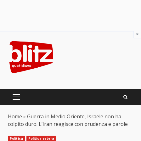
×
Skip
to
content
PRIMARY
MENU
Home
»
Guerra in Medio Oriente, Israele non ha
colpito duro. L’Iran reagisce con prudenza e parole
Politica
Politica estera