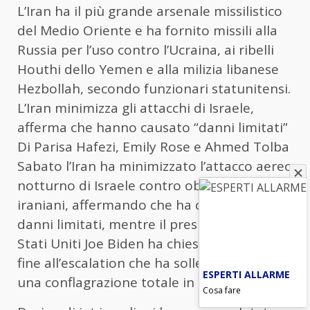
L’Iran ha il più grande arsenale missilistico
del Medio Oriente e ha fornito missili alla
Russia per l’uso contro l’Ucraina, ai ribelli
Houthi dello Yemen e alla milizia libanese
Hezbollah, secondo funzionari statunitensi.
L’Iran minimizza gli attacchi di Israele,
afferma che hanno causato “danni limitati”
Di Parisa Hafezi, Emily Rose e Ahmed Tolba
Sabato l’Iran ha minimizzato l’attacco aereo
notturno di Israele contro obiettivi militari
iraniani, affermando che ha causato solo
danni limitati, mentre il presidente degli
Stati Uniti Joe Biden ha chiesto di porre
fine all’escalation che ha sollevato timori di
ESPERTI ALLARME
una conflagrazione totale in Medio Oriente.
Cosa fare