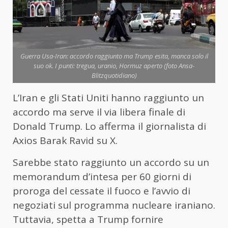
Guerra Usa-Iran: accordo raggiunto ma Trump esita, manca solo il
suo ok. I punti: tregua, uranio, Hormuz aperto (foto Ansa-
Blitzquotidiano)
L’Iran e gli Stati Uniti hanno raggiunto un
accordo ma serve il via libera finale di
Donald Trump. Lo afferma il giornalista di
Axios Barak Ravid su X.
Sarebbe stato raggiunto un accordo su un
memorandum d’intesa per 60 giorni di
proroga del cessate il fuoco e l’avvio di
negoziati sul programma nucleare iraniano.
Tuttavia, spetta a Trump fornire