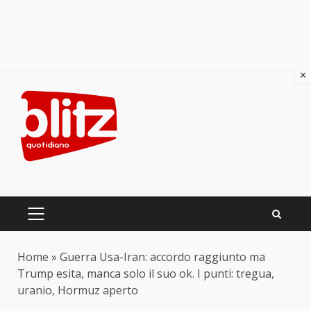
×
Skip
to
content
PRIMARY
MENU
Home
»
Guerra Usa-Iran: accordo raggiunto ma
Trump esita, manca solo il suo ok. I punti: tregua,
uranio, Hormuz aperto