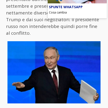
settembre e presenta “un quadro
SPUNTE WHATSAPP
nettamente diverso” da quello dipinto da
Cosa cambia
Trump e dai suoi negoziatori. Il presidente
russo non intenderebbe quindi porre fine
al conflitto.