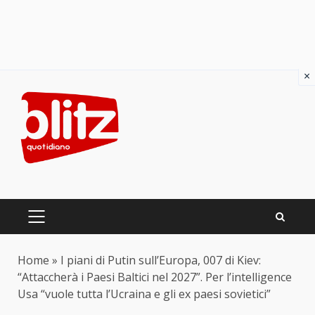
×
Skip
to
content
PRIMARY
MENU
Home
»
I piani di Putin sull’Europa, 007 di Kiev:
“Attaccherà i Paesi Baltici nel 2027”. Per l’intelligence
Usa “vuole tutta l’Ucraina e gli ex paesi sovietici”