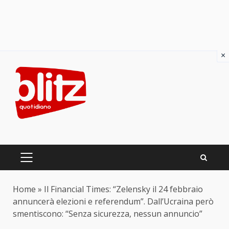
×
Skip
to
content
PRIMARY
MENU
Home
»
Il Financial Times: “Zelensky il 24 febbraio
annuncerà elezioni e referendum”. Dall’Ucraina però
smentiscono: “Senza sicurezza, nessun annuncio”