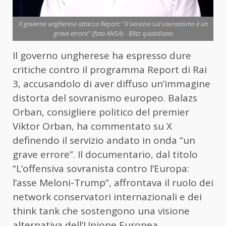
Il governo ungherese attacca Report: "Il servizio sul sovranismo è un
grave errore" (foto ANSA) - Blitz quotidiano
Il governo ungherese ha espresso dure
critiche contro il programma Report di Rai
3, accusandolo di aver diffuso un’immagine
distorta del sovranismo europeo. Balazs
Orban, consigliere politico del premier
Viktor Orban, ha commentato su X
definendo il servizio andato in onda “un
grave errore”. Il documentario, dal titolo
“L’offensiva sovranista contro l’Europa:
l’asse Meloni-Trump”, affrontava il ruolo dei
network conservatori internazionali e dei
think tank che sostengono una visione
alternativa dell’Unione Europea.