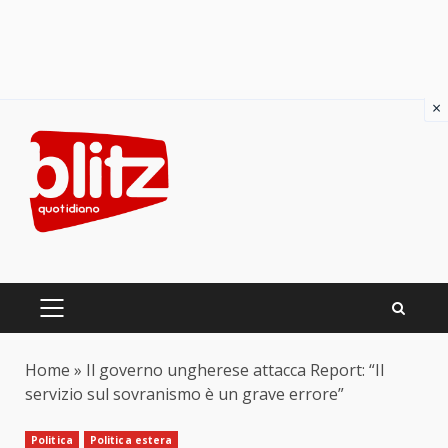
×
Skip
to
content
PRIMARY
MENU
Home
»
Il governo ungherese attacca Report: “Il
servizio sul sovranismo è un grave errore”
Politica
Politica estera