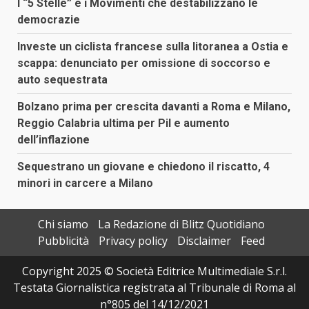
I “5 Stelle” e i Movimenti che destabilizzano le
democrazie
Investe un ciclista francese sulla litoranea a Ostia e
scappa: denunciato per omissione di soccorso e
auto sequestrata
Bolzano prima per crescita davanti a Roma e Milano,
Reggio Calabria ultima per Pil e aumento
dell’inflazione
Sequestrano un giovane e chiedono il riscatto, 4
minori in carcere a Milano
Chi siamo
La Redazione di Blitz Quotidiano
Pubblicità
Privacy policy
Disclaimer
Feed
Copyright 2025 © Società Editrice Multimediale S.r.l.
Testata Giornalistica registrata al Tribunale di Roma al
n°805 del 14/12/2021