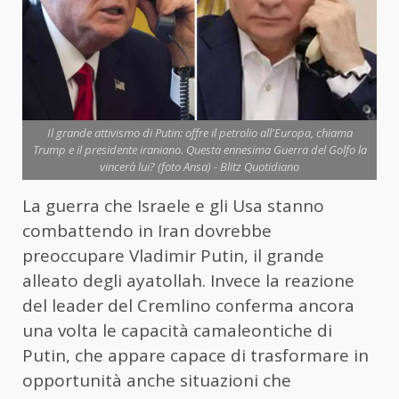
Il grande attivismo di Putin: offre il petrolio all'Europa, chiama
Trump e il presidente iraniano. Questa ennesima Guerra del Golfo la
vincerà lui? (foto Ansa) - Blitz Quotidiano
La guerra che Israele e gli Usa stanno
combattendo in Iran dovrebbe
preoccupare Vladimir Putin, il grande
alleato degli ayatollah. Invece la reazione
del leader del Cremlino conferma ancora
una volta le capacità camaleontiche di
Putin, che appare capace di trasformare in
opportunità anche situazioni che