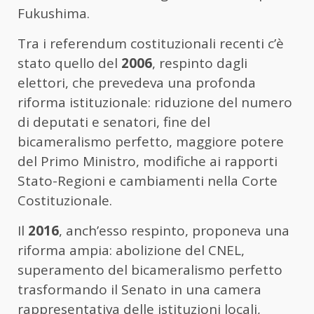
Fukushima.
Tra
i
referendum
costituzionali
recenti
c’è
stato
quello
del
2006
,
respinto
dagli
elettori,
che
prevedeva
una
profonda
riforma
istituzionale:
riduzione
del
numero
di
deputati
e
senatori,
fine
del
bicameralismo
perfetto,
maggiore
potere
del
Primo
Ministro,
modifiche
ai
rapporti
Stato-
Regioni
e
cambiamenti
nella
Corte
Costituzionale.
Il
2016
,
anch’esso
respinto,
proponeva
una
riforma
ampia:
abolizione
del
CNEL
,
superamento
del
bicameralismo
perfetto
trasformando
il
Senato
in
una
camera
rappresentativa
delle
istituzioni
locali,