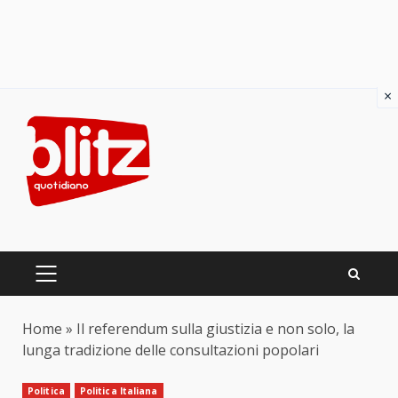
×
Skip
to
content
PRIMARY
MENU
Home
»
Il referendum sulla giustizia e non solo, la
lunga tradizione delle consultazioni popolari
Politica
Politica Italiana