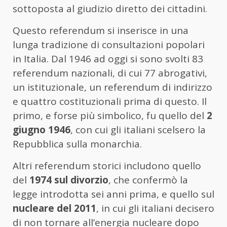
sottoposta
al
giudizio
diretto
dei
cittadini.
Questo
referendum
si
inserisce
in
una
lunga
tradizione
di
consultazioni
popolari
in
Italia.
Dal
1946
ad
oggi
si
sono
svolti
83
referendum
nazionali
,
di
cui
77
abrogativi,
un
istituzionale,
un
referendum
di
indirizzo
e
quattro
costituzionali
prima
di
questo.
Il
primo,
e
forse
più
simbolico,
fu
quello
del
2
giugno
1946
,
con
cui
gli
italiani
scelsero
la
Repubblica
sulla
monarchia.
Altri
referendum
storici
includono
quello
del
1974
sul
divorzio
,
che
confermò
la
legge
introdotta
sei
anni
prima,
e
quello
sul
nucleare
del
2011
,
in
cui
gli
italiani
decisero
di
non
tornare
all’energia
nucleare
dopo