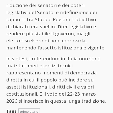
riduzione
dei
senatori
e
dei
poteri
legislativi
del
Senato,
e
ridefinizione
dei
rapporti
tra
Stato
e
Regioni.
L’obiettivo
dichiarato
era
snellire
l’iter
legislativo
e
rendere
più
stabile
il
governo
,
ma
gli
elettori
scelsero
di
non
approvarla,
mantenendo
l’assetto
istituzionale
vigente.
In
sintesi,
i
referendum
in
Italia
non
sono
mai
stati
meri
esercizi
tecnici:
rappresentano
momenti
di
democrazia
diretta
in
cui
il
popolo
può
incidere
su
assetti
istituzionali,
diritti
civili
e
valori
costituzionali
. E il
voto
del
22-
23
marzo
2026
si
inserisce
in
questa
lunga
tradizione.
Tags:
primo piano