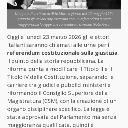
Una foto di archivio di Aldo Moro il giorno del 12 maggio 1974
quando gli italiani approvarono con un referendum a netta
maggioranza la legge che consentiva il divorzio (Foto Ansa)
Oggi e lunedì
23
marzo
2026
gli
elettori
italiani
saranno
chiamati
alle
urne
per
il
referendum
costituzionale
sulla
giustizia
,
il
quinto
della
storia
repubblicana.
La
riforma
punta
a
modificare
il
Titolo
II
e
il
Titolo
IV
della
Costituzione,
separando
le
carriere
tra
giudici
e
pubblici
ministeri
e
riformando
il
Consiglio
Superiore
della
Magistratura (
CSM),
con
la
creazione
di
un
organo
disciplinare
specifico.
La
legge
è
stata
approvata
dal
Parlamento
ma
senza
maggioranza
qualificata,
quindi
è