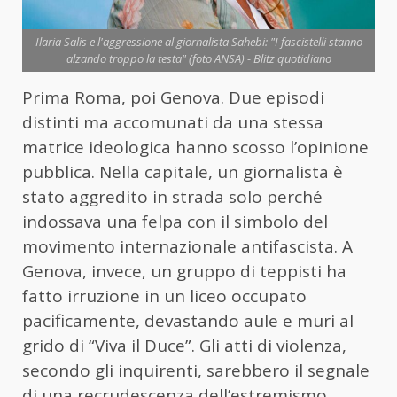
Ilaria Salis e l'aggressione al giornalista Sahebi: "I fascistelli stanno
alzando troppo la testa" (foto ANSA) - Blitz quotidiano
Prima Roma, poi Genova. Due episodi
distinti ma accomunati da una stessa
matrice ideologica hanno scosso l’opinione
pubblica. Nella capitale, un giornalista è
stato aggredito in strada solo perché
indossava una felpa con il simbolo del
movimento internazionale antifascista. A
Genova, invece, un gruppo di teppisti ha
fatto irruzione in un liceo occupato
pacificamente, devastando aule e muri al
grido di “Viva il Duce”. Gli atti di violenza,
secondo gli inquirenti, sarebbero il segnale
di una recrudescenza dell’estremismo