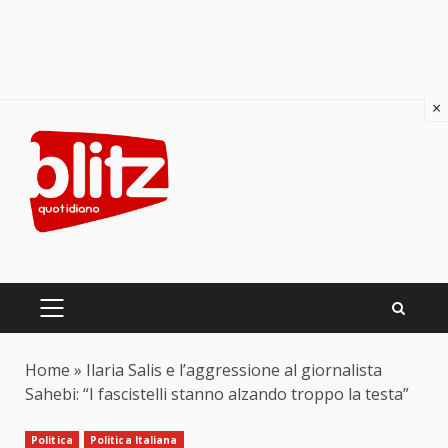
×
Skip
to
content
PRIMARY
MENU
Home
»
Ilaria Salis e l’aggressione al giornalista
Sahebi: “I fascistelli stanno alzando troppo la testa”
Politica
Politica Italiana