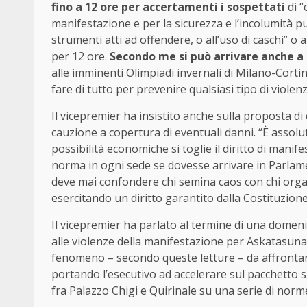
fino a 12 ore per accertamenti i sospettati
di “
manifestazione e per la sicurezza e l’incolumità pu
strumenti atti ad offendere, o all’uso di caschi” o 
per 12 ore.
Secondo me si può arrivare anche a 
alle imminenti Olimpiadi invernali di Milano-Cortin
fare di tutto per prevenire qualsiasi tipo di violen
Il vicepremier ha insistito anche sulla proposta di
cauzione a copertura di eventuali danni. “È assolu
possibilità economiche si toglie il diritto di manif
norma in ogni sede se dovesse arrivare in Parlamen
deve mai confondere chi semina caos con chi orga
esercitando un diritto garantito dalla Costituzion
Il vicepremier ha parlato al termine di una dome
alle violenze della manifestazione per Askatasuna
fenomeno – secondo queste letture – da affrontare 
portando l’esecutivo ad accelerare sul pacchetto s
fra Palazzo Chigi e Quirinale su una serie di norm