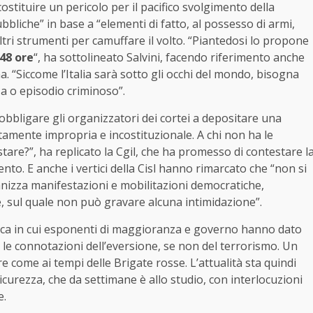
costituire un pericolo per il pacifico svolgimento della
bbliche” in base a “elementi di fatto, al possesso di armi,
altri strumenti per camuffare il volto. “Piantedosi lo propone
48 ore
“, ha sottolineato Salvini, facendo riferimento anche
a. “Siccome l’Italia sarà sotto gli occhi del mondo, bisogna
za o episodio criminoso”.
 obbligare gli organizzatori dei cortei a depositare una
tamente impropria e incostituzionale. A chi non ha le
estare?”, ha replicato la Cgil, che ha promesso di contestare l
to. E anche i vertici della Cisl hanno rimarcato che “non si
nizza manifestazioni e mobilitazioni democratiche,
e, sul quale non può gravare alcuna intimidazione”.
nica in cui esponenti di maggioranza e governo hanno dato
 le connotazioni dell’eversione, se non del terrorismo. Un
come ai tempi delle Brigate rosse. L’attualità sta quindi
icurezza, che da settimane è allo studio, con interlocuzioni
e.