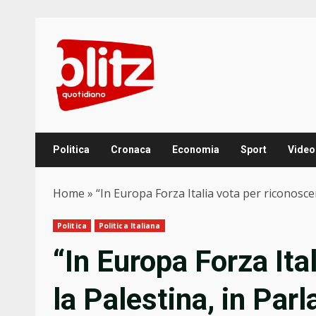
Skip
to
content
Politica
Cronaca
Economia
Sport
Video
Home
»
“In Europa Forza Italia vota per riconosce
Politica
Politica Italiana
“In Europa Forza Ita
la Palestina, in Par