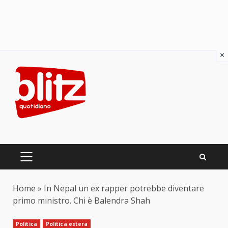
×
Skip
to
content
PRIMARY
MENU
Home
»
In Nepal un ex rapper potrebbe diventare
primo ministro. Chi è Balendra Shah
Politica
Politica estera