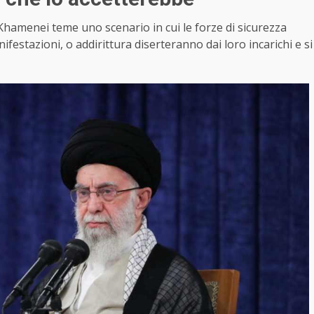
Khamenei teme uno scenario in cui le forze di sicurezza
estazioni, o addirittura diserteranno dai loro incarichi e si