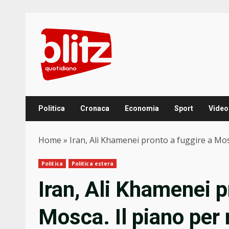
Skip
to
content
Politica
Cronaca
Economia
Sport
Video
Home
»
Iran, Ali Khamenei pronto a fuggire a Mosca.
Politica
Politica estera
Iran, Ali Khamenei p
Mosca. Il piano per 