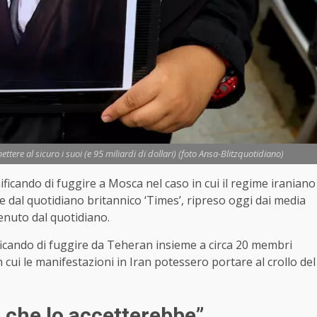
tere al sicuro i suoi (e 95 miliardi di dollari) (foto Ansa-Blitzquotidiano)
ficando di fuggire a Mosca nel caso in cui il regime iraniano
te dal quotidiano britannico ‘Times’, ripreso oggi dai media
tenuto dal quotidiano.
ficando di fuggire da Teheran insieme a circa 20 membri
in cui le manifestazioni in Iran potessero portare al crollo del
 che lo accetterebbe”