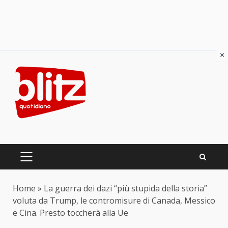
×
Skip
to
content
PRIMARY
MENU
Home
»
La guerra dei dazi “più stupida della storia”
voluta da Trump, le contromisure di Canada, Messico
e Cina. Presto toccherà alla Ue