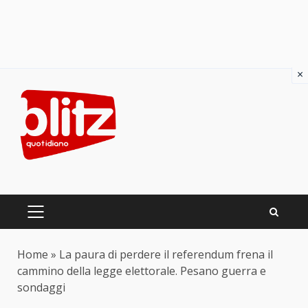
×
Skip
to
content
PRIMARY
MENU
Home
»
La paura di perdere il referendum frena il
cammino della legge elettorale. Pesano guerra e
sondaggi