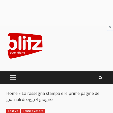
×
Skip
to
content
PRIMARY
MENU
Home
»
La rassegna stampa e le prime pagine dei
giornali di oggi 4 giugno
Politica
Politica estera