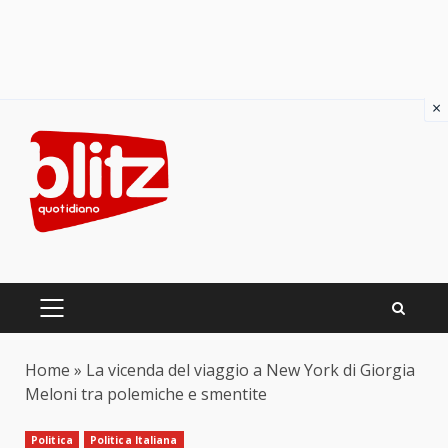
×
Skip
to
content
PRIMARY
MENU
Home
»
La vicenda del viaggio a New York di Giorgia
Meloni tra polemiche e smentite
Politica
Politica Italiana