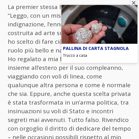
La premier stessa ha poi scritto sui social:
“Leggo, con un misto di amarezza e
indignazione, l’ennesima polemica
costruita ad arte sul nulla. Per due giorni
ho scelto di fare ciò che considero il mio
PALLINA DI CARTA STAGNOLA
ruolo più bello e naturale: essere madre.
Trucco a casa
Ho regalato a mia figlia un fine settimana
insieme all’estero per il suo compleanno,
viaggiando con voli di linea, come
qualunque altra persona e come è normale
che sia. Eppure, anche questa scelta privata
è stata trasformata in un’arma politica, tra
insinuazioni su voli di Stato e incontri
segreti mai avvenuti. Tutto falso. Rivendico
con orgoglio il diritto di dedicare del tempo
– nelle occasioni possibili rispetto al mio