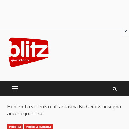
×
Skip
to
content
PRIMARY
MENU
Home
»
La violenza e il fantasma Br. Genova insegna
ancora qualcosa
Politica
Politica Italiana