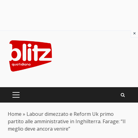
×
Skip
to
content
PRIMARY
MENU
Home
»
Labour dimezzato e Reform Uk primo
partito alle amministrative in Inghilterra. Farage: “Il
meglio deve ancora venire”