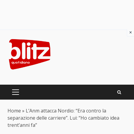
×
Skip
to
content
PRIMARY
MENU
Home
»
L’Anm attacca Nordio: “Era contro la
separazione delle carriere”. Lui: “Ho cambiato idea
trent’anni fa”