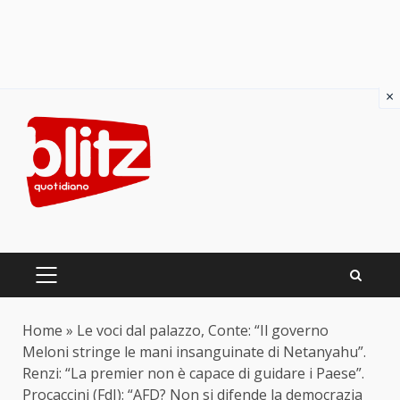
×
Skip
to
content
PRIMARY
MENU
Home
»
Le voci dal palazzo, Conte: “Il governo
Meloni stringe le mani insanguinate di Netanyahu”.
Renzi: “La premier non è capace di guidare i Paese”.
Procaccini (FdI): “AFD? Non si difende la democrazia