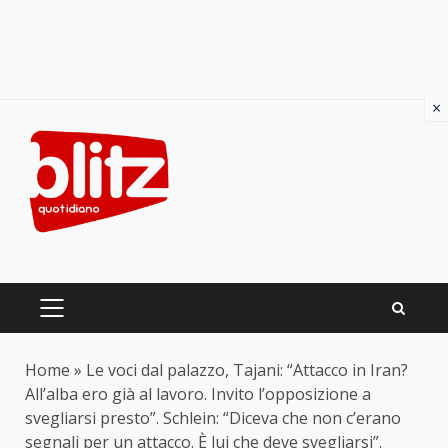
×
Skip
to
content
PRIMARY
MENU
Home
»
Le voci dal palazzo, Tajani: “Attacco in Iran?
All’alba ero già al lavoro. Invito l’opposizione a
svegliarsi presto”. Schlein: “Diceva che non c’erano
segnali per un attacco. È lui che deve svegliarsi”.