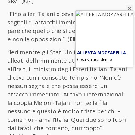
Sky Tg24)
“Fino a ieri Tajani diceva che non c’erano
segnali di attacchi imminenti. Quindi mi
pare che quello che si deve svegliare sia lui
e non le opposizioni”. (
Elly Schlein
, Tg3)
“Ieri mentre gli Stati Uniti informavano gli
ALLERTA MOZZARELLA
Cosa sta accadendo
alleati dell’imminente attacco israeliano
all’Iran, il ministro degli Esteri italiani Tajani
diceva con il consueto tempismo: ‘Non c’è
nessun segnale che possa esserci un
attacco immediato’. Ai tavoli internazionali
la coppia Meloni-Tajani non se la fila
nessuno e questo è molto triste per chi –
come noi – ama l’Italia. Quei due sono fuori
dai tavoli che contano, purtroppo”.