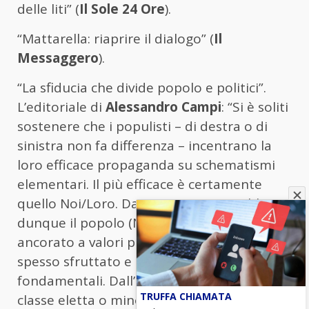
delle liti” (
Il Sole 24 Ore
).
“Mattarella: riaprire il dialogo” (
Il
Messaggero
).
“La sfiducia che divide popolo e politici”.
L’editoriale di
Alessandro Campi
: “Si è soliti
sostenere che i populisti – di destra o di
sinistra non fa differenza – incentrano la
loro efficace propaganda su schematismi
elementari. Il più efficace è certamente
quello Noi/Loro. Da una parte ci sarebbe
dunque il popolo (Noi): virtuoso, laborioso,
ancorato a valori profondi, ma sempre più
spesso sfruttato e privato dei suoi diritti
fondamentali. Dall’altra (Loro), i pochi, la
TRUFFA CHIAMATA
classe eletta o minoranza organizzata,