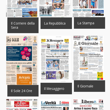
La Stampa
Il Corriere della
La Repubblica
Sera
Il Giornale
Il Mesaggero
Il Sole 24 Ore