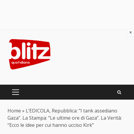
×
Skip
to
content
PRIMARY
MENU
Home
»
L’EDICOLA, Repubblica: “I tank assediano
Gaza”. La Stampa: “Le ultime ore di Gaza”. La Verità:
“Ecco le idee per cui hanno ucciso Kirk”