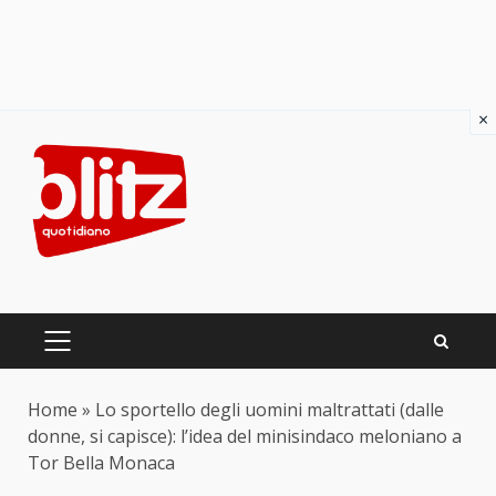
×
Skip
to
content
PRIMARY
MENU
Home
»
Lo sportello degli uomini maltrattati (dalle
donne, si capisce): l’idea del minisindaco meloniano a
Tor Bella Monaca