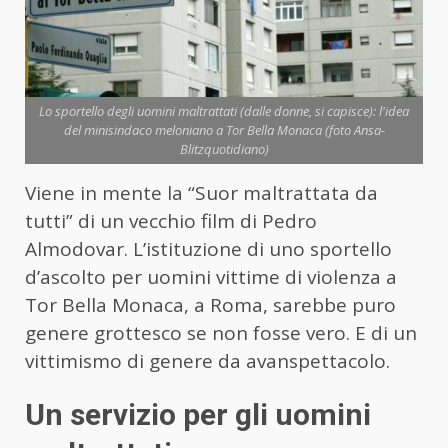
Lo sportello degli uomini maltrattati (dalle donne, si capisce): l'idea
del minisindaco meloniano a Tor Bella Monaca (foto Ansa-
Blitzquotidiano)
Viene in mente la “Suor maltrattata da
tutti” di un vecchio film di Pedro
Almodovar. L’istituzione di uno sportello
d’ascolto per uomini vittime di violenza a
Tor Bella Monaca, a Roma, sarebbe puro
genere grottesco se non fosse vero. E di un
vittimismo di genere da avanspettacolo.
Un servizio per gli uomini