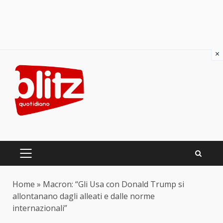
×
Skip
to
content
PRIMARY
MENU
Home
»
Macron: “Gli Usa con Donald Trump si
allontanano dagli alleati e dalle norme
internazionali”