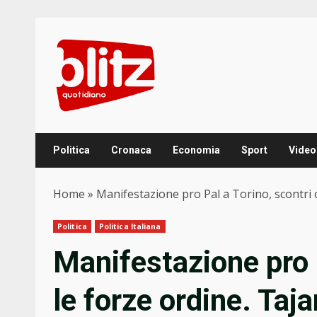
Skip
to
content
Politica
Cronaca
Economia
Sport
Video
Home
»
Manifestazione pro Pal a Torino, scontri co
Politica
Politica Italiana
Manifestazione pro P
le forze ordine. Taja