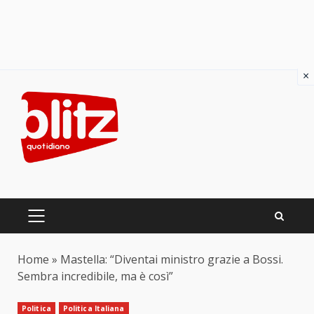
×
Skip
to
content
PRIMARY
MENU
Home
»
Mastella: “Diventai ministro grazie a Bossi.
Sembra incredibile, ma è così”
Politica
Politica Italiana