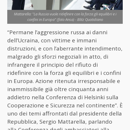
Mattarella: "La Russia vuole ridefinire con la forza gli equilibri e i
confini in Europa" (foto Ansa) - Blitz Quotidiano
“Permane l’aggressione russa ai danni
dell’Ucraina, con vittime e immani
distruzioni, e con l’aberrante intendimento,
malgrado gli sforzi negoziali in atto, di
infrangere il principio del rifiuto di
ridefinire con la forza gli equilibri e i confini
in Europa. Azione ritenuta irresponsabile e
inammissibile già oltre cinquanta anni
addietro nella Conferenza di Helsinki sulla
Cooperazione e Sicurezza nel continente”. È
uno dei temi affrontati dal presidente della
Repubblica, Sergio Mattarella, parlando
alla Conferenza degli ambasciatori alla