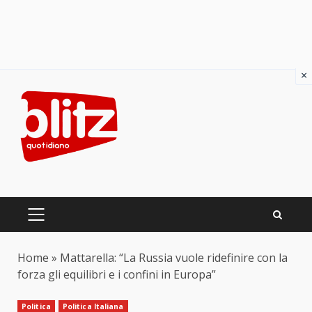
×
Skip
to
content
PRIMARY
MENU
Home
»
Mattarella: “La Russia vuole ridefinire con la
forza gli equilibri e i confini in Europa”
Politica
Politica Italiana