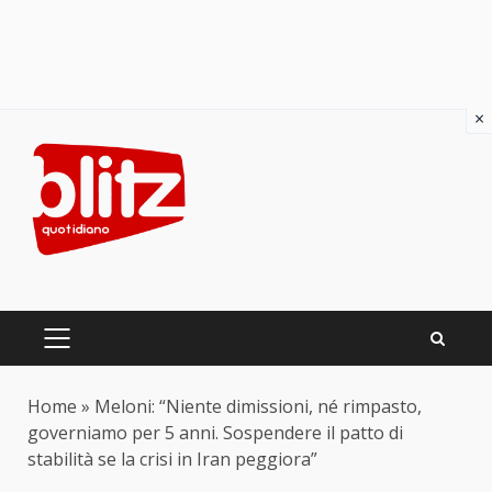
×
Skip
to
content
PRIMARY
MENU
Home
»
Meloni: “Niente dimissioni, né rimpasto,
governiamo per 5 anni. Sospendere il patto di
stabilità se la crisi in Iran peggiora”