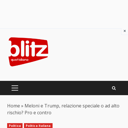
×
Skip
to
content
PRIMARY
MENU
Home
»
Meloni e Trump, relazione speciale o ad alto
rischio? Pro e contro
Politica
Politica Italiana