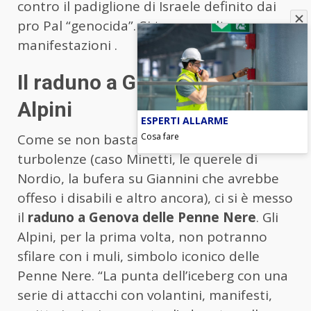
contro il padiglione di Israele definito dai
pro Pal “genocida”. Si temono altre
manifestazioni .
Il raduno a Genova degli
Alpini
ESPERTI ALLARME
Cosa fare
Come se non bastassero le ultime
turbolenze (caso Minetti, le querele di
Nordio, la bufera su Giannini che avrebbe
offeso i disabili e altro ancora), ci si è messo
il
raduno a Genova delle Penne Nere
. Gli
Alpini, per la prima volta, non potranno
sfilare con i muli, simbolo iconico delle
Penne Nere. “La punta dell’iceberg con una
serie di attacchi con volantini, manifesti,