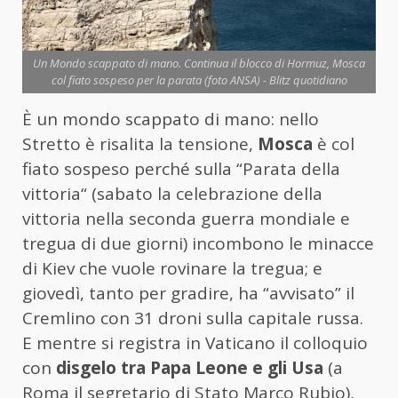
Un Mondo scappato di mano. Continua il blocco di Hormuz, Mosca
col fiato sospeso per la parata (foto ANSA) - Blitz quotidiano
È un mondo scappato di mano: nello
Stretto è risalita la tensione,
Mosca
è col
fiato sospeso perché sulla “Parata della
vittoria“ (sabato la celebrazione della
vittoria nella seconda guerra mondiale e
tregua di due giorni) incombono le minacce
di Kiev che vuole rovinare la tregua; e
giovedì, tanto per gradire, ha “avvisato” il
Cremlino con 31 droni sulla capitale russa.
E mentre si registra in Vaticano il colloquio
con
disgelo tra Papa Leone e gli Usa
(a
Roma il segretario di Stato Marco Rubio),