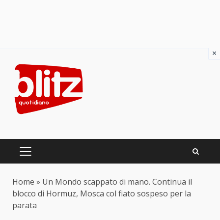
×
Skip
to
content
PRIMARY
MENU
Home
»
Un Mondo scappato di mano. Continua il
blocco di Hormuz, Mosca col fiato sospeso per la
parata