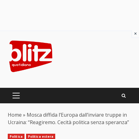
×
Skip
to
content
PRIMARY
MENU
Home
»
Mosca diffida l’Europa dall’inviare truppe in
Ucraina: “Reagiremo. Cecità politica senza speranza”
Politica
Politica estera