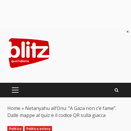
×
Skip
to
content
PRIMARY
MENU
Home
»
Netanyahu all’Onu: “A Gaza non c’è fame”.
Dalle mappe al quiz e il codice QR sulla giacca
Politica
Politica estera