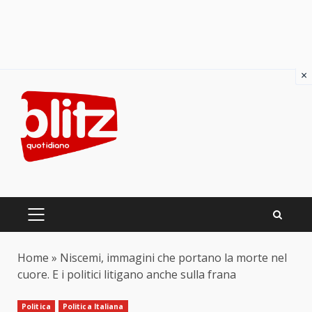
×
Skip
to
content
PRIMARY
MENU
Home
»
Niscemi, immagini che portano la morte nel
cuore. E i politici litigano anche sulla frana
Politica
Politica Italiana