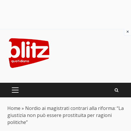
×
Skip
to
content
PRIMARY
MENU
Home
»
Nordio ai magistrati contrari alla riforma: “La
giustizia non può essere prostituita per ragioni
politiche”