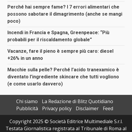
Perché hai sempre fame? I 7 errori alimentari che
possono sabotare il dimagrimento (anche se mangi
poco)
Incendi in Francia e Spagna, Greenpeace: “Più
probabili per il riscaldamento globale”
Vacanze, fare il pieno è sempre più caro: diesel
+26% in un anno
Macchie sulla pelle? Perché l’acido tranexamico è
diventato l’ingrediente skincare che tutti vogliono
(e come usarlo davvero)
Chi siamo
La Redazione di Blitz Quotidiano
Pubblicità
Privacy policy
Disclaimer
Feed
Copyright 2025 © Società Editrice Multimediale S.r.l.
Testata Giornalistica registrata al Tribunale di Roma al