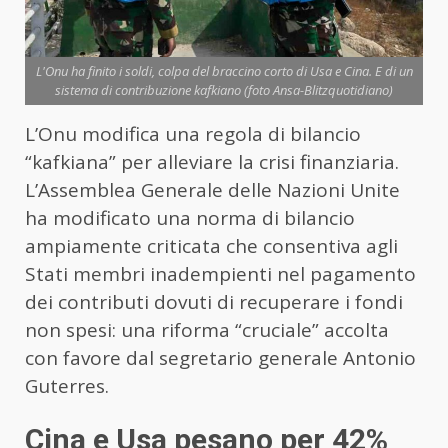
L'Onu ha finito i soldi, colpa del braccino corto di Usa e Cina. E di un
sistema di contribuzione kafkiano (foto Ansa-Blitzquotidiano)
L’Onu modifica una regola di bilancio
“kafkiana” per alleviare la crisi finanziaria.
L’Assemblea Generale delle Nazioni Unite
ha modificato una norma di bilancio
ampiamente criticata che consentiva agli
Stati membri inadempienti nel pagamento
dei contributi dovuti di recuperare i fondi
non spesi: una riforma “cruciale” accolta
con favore dal segretario generale Antonio
Guterres.
Cina e Usa pesano per 42%