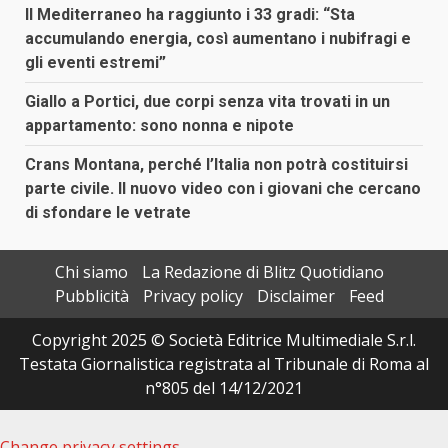
Il Mediterraneo ha raggiunto i 33 gradi: “Sta
accumulando energia, così aumentano i nubifragi e
gli eventi estremi”
Giallo a Portici, due corpi senza vita trovati in un
appartamento: sono nonna e nipote
Crans Montana, perché l’Italia non potrà costituirsi
parte civile. Il nuovo video con i giovani che cercano
di sfondare le vetrate
Chi siamo
La Redazione di Blitz Quotidiano
Pubblicità
Privacy policy
Disclaimer
Feed
Copyright 2025 © Società Editrice Multimediale S.r.l.
Testata Giornalistica registrata al Tribunale di Roma al
n°805 del 14/12/2021
Change privacy settings