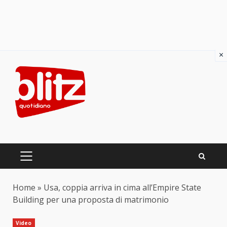
×
Skip
to
content
PRIMARY
MENU
Home
»
Usa, coppia arriva in cima all’Empire State
Building per una proposta di matrimonio
Video