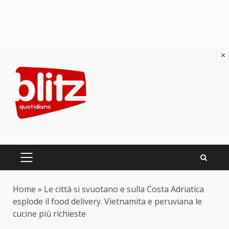
×
Skip
to
content
PRIMARY
MENU
Home
»
Le città si svuotano e sulla Costa Adriatica
esplode il food delivery. Vietnamita e peruviana le
cucine più richieste