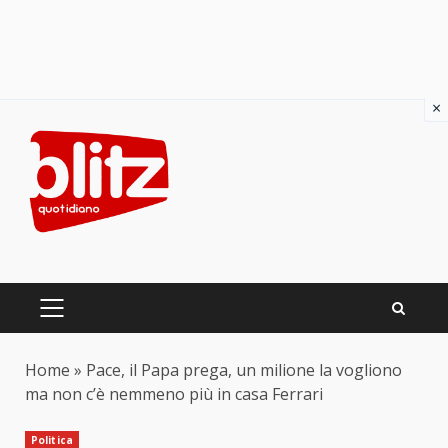
×
Skip
to
content
PRIMARY
MENU
Home
»
Pace, il Papa prega, un milione la vogliono
ma non c’è nemmeno più in casa Ferrari
Politica